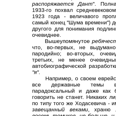
распоряжается Дант
". Полн
1933-го похвал средневековом
1923 года - величавого проп
самый конец "Шума времени") д
другого для понимания подлин
очевиднее.
Вышеупомянутое
ребячес
что, во-первых, не выдумано
пародийно; во-вторых, очев
третьих, не менее очевидн
автобиографической разработк
"я"
.
Например, о своем еврейств
все державные темы в 
парадоксальный и даже как 
говорить не станет. Никаких л
по типу того же Ходасевича - 
завещанный веками
, храню
восемь томиков, не больше, и 