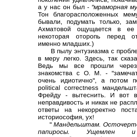
а у нас он был -
"мраморная му
Тон благорасположенных мему
бывали, подумать только, зам
Ахматовой ощущается в ее
некоторая оторопь перед 
именно младших.)
В пылу энтузиазма с проблем
в меру легко. Здесь, так сказ
Ведь мы все прошли через
знакомства с О. М. - "замеча
очень идиотично", а потом п
political correctness мандель
Фрейду - вытеснить. И вот в
неправдивость и никак не распл
ответы на некорректно поста
историософия, ух!
"
Мандельштам. Осточертел
папиросы. Ущемлен и