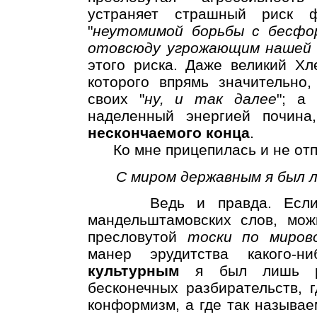
устраняет страшный риск 
"
неутомимой борьбы с бесфо
отовсюду угрожающим нашей
этого риска. Даже великий Хл
которого впрямь значительно,
своих "
ну, и так далее
"; а
наделенный энергией почина,
нескончаемого конца
.
Ко мне прицепилась и не отпу
С миром державным я был л
Ведь и правда. Если б
мандельштамовских слов, мож
пресловутой
тоски по миров
манер эрудитства какого-
культурным
я был лишь реб
бесконечных разбирательств, г
конформизм, а где так называе