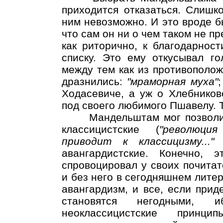
приходится отказаться. Слишк
ним невозможно. И это вроде б
что сам он ни о чем таком не п
как риторично, к благодарност
списку. Это ему откусывал го
между тем как из противополож
дразнились:
"мраморная муха"
Ходасевиче, а уж о Хлебникове
под своего любимого Пшавелу. 
Мандельштам мог позволить
классицистские (
"революци
приводит к классицизму...
авангардистские. Конечно,
спровоцировал у своих почитат
и без него в сегодняшнем литер
авангардизм, и все, если приде
становятся негодными,
неоклассицистские прин