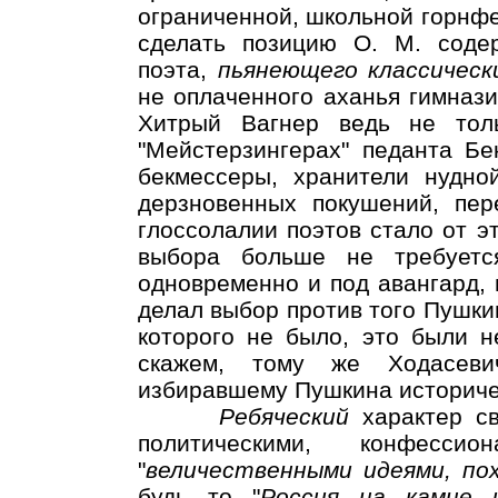
ограниченной, школьной горнфе
сделать позицию О. М. содер
поэта,
пьянеющего классическ
не оплаченного аханья гимназис
Хитрый Вагнер ведь не то
"Мейстерзингерах" педанта Бе
бекмессеры, хранители нудно
дерзновенных покушений, пер
глоссолалии поэтов стало от э
выбора больше не требуетс
одновременно и под авангард, и
делал выбор против того Пушкин
которого не было, это были не
скажем, тому же Ходасеви
избиравшему Пушкина историче
Ребяческий
характер св
политическими, конфесси
"
величественными идеями, по
будь то "
Россия на камне 