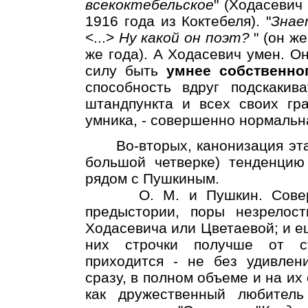
всекоктебельское
" (Ходасевич
1916 года из Коктебеля). "
Знае
<...>
Ну какой он поэт?
" (он ж
же года). А Ходасевич умен. Он
силу быть
умнее собственно
способность вдруг подскакив
штандпункта и всех своих гра
умника, - совершенно нормальн
Во-вторых, канонизация эта и
большой четверке) тенденцию 
рядом с Пушкиным.
О. М. и Пушкин. Соверше
предыстории, поры незрелост
Ходасевича или Цветаевой; и е
них строчки получше от с
приходится - не без удивлен
сразу, в полном объеме и на их
как дружественный любител