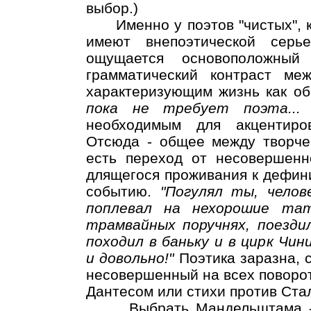
выбор.)
Именно у поэтов "чистых", ка
имеют внепоэтической серье
ощущается основоположны
грамматический контраст м
характеризующим жизнь как обы
пока не требует поэта..
необходимым для акцентиров
Отсюда - общее между творчес
есть переход от несовершенн
длящегося проживания к дефини
событию.
"Погулял ты, челов
поплевал на нехорошие тат
трамвайных поручнях, поездил
походил в баньку и в цирк Чини
и довольно!"
Поэтика заразна, 
несовершенный на всех поворота
Дантесом или стихи против Ста
Выбрать Мандельштама - о