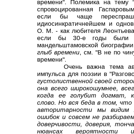
времени". Полемика на тему "
спровоцированная Гаспаровы
если бы чаще переспраш
идиосинкратичнейшем и однов
О. М. - как любителя Леонтьева 
если бы 30-е годы были 
мандельштамовской биографии,
глыб времени
, см. "В не по ч
времени".
Очень важна тема автори
импульса для поэзии в "Разгово
густолиственной своей сторо
она всего широкошумнее, все
когда ее голубит догмат, 
слово. Но вся беда в том, что
авторитарности мы видим 
ошибок и совсем не разбираем
доверчивости, доверия, тонча
нюансах вероятности и