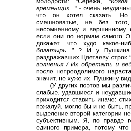
молодости: "Сережа, "
Когда
временщик...
" - очень неудачн
что он хотел сказать. Но
смешноватые, не без того
несомненному и вершинному с
если они по нормам самого О.
докажет, что худо какое-н
богатырь..."
? И у Пушкина 
раздражавших Цветаеву строк
волненья / Их обретать и вед
после непреодолимого нараста
значит, не хуже их. Пушкину ви
(У других поэтов мы различа
слабые, удавшиеся и неудавшие
приходится ставить иначе: сти
пожалуй, могло бы и не быть, пр
выделение второй категории не
субъективным. Я, по правде г
единого примера, потому что