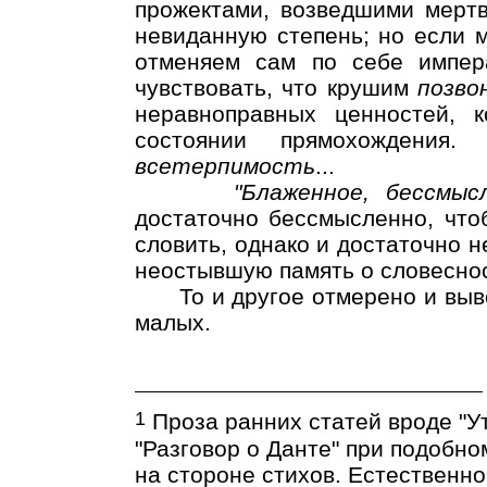
прожектами, возведшими мертв
невиданную степень; но если 
отменяем сам по себе импер
чувствовать, что крушим
позво
неравноправных ценностей, к
состоянии прямохождени
всетерпимость
...
"Блаженное, бессмыс
достаточно бессмысленно, что
словить, однако и достаточно 
неостывшую память о словеснос
То и другое отмерено и вывер
малых.
1
Проза ранних статей вроде "Ут
"Разговор о Данте" при подобн
на стороне стихов. Естественно