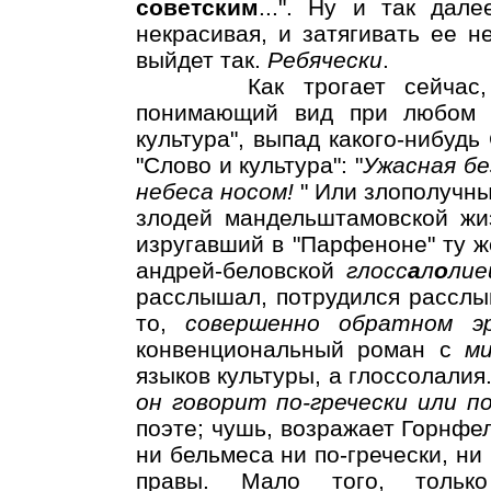
советским
...". Ну и так дале
некрасивая, и затягивать ее н
выйдет так.
Ребячески
.
Как трогает сейчас, ко
понимающий вид при любом 
культура", выпад какого-нибудь
"Слово и культура": "
Ужасная бе
небеса носом!
" Или злополучн
злодей мандельштамовской жи
изругавший в "Парфеноне" ту ж
андрей-беловской
глосс
а
л
о
лие
расслышал, потрудился расслыш
то,
совершенно обратном эр
конвенциональный роман с
м
языков культуры, а глоссолалия.
он говорит по-гречески или п
поэте; чушь, возражает Горнфел
ни бельмеса ни по-гречески, ни
правы. Мало того, только