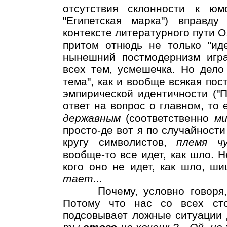
отсутствия склонности к юм
"Египетская марка") вправд
контексте литературного пути О
притом отнюдь не только "ид
нынешний постмодернизм игра
всех тем, усмешечка. Но дело 
тема", как и вообще всякая пос
эмпирической идентичности ("П
ответ на вопрос о главном, то
державным
(соответственно
ми
просто-де вот я по случайност
кругу символистов,
племя ч
вообще-то все идет, как шло. Не
кого оно не идет, как шло, ш
тает...
Почему, условно говоря, "
Потому что нас со всех ст
подсовывает ложные ситуации 