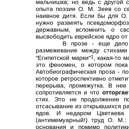
мальчишка; но ведь с другой 
опыта поэзии О. М. Зеев со с
наивное дитя. Если бы для О. 
нужно развеять псевдоморфоз
державным, вспомнить о сво
высвободить еврейское ядро от г
В прозе - еще дело дру
размежевание между стихами
1
"Египетской марки"
, какая-то 
это феномен, о котором пока
Автобиографическая проза - п
которое ретроспективно отмети
перерыва, промежутка. В нее 
сопротивляется и что
отторгае
стих. Это не продолжение по
отсасывание из открывшихся ра
ядов. И недаром Цветаева
(антимемуарный!) труд О. М.:
основания и помимо политики