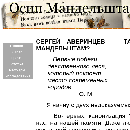
СЕРГЕЙ АВЕРИНЦЕВ ТА
главная
МАНДЕЛЬШТАМ?
стихи
проза
...Первые побеги
статьи
девственного леса,
мемуары
который покроет
исследования
место современных
городов.
О. М.
Я начну с двух недоказуемых
Во-первых, канонизация М
нас, на нашей памяти. Даже лю
поколений удивлялись, покачива