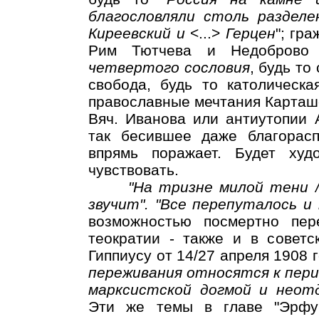
благословляли столь разделе
Киреевский и
<...>
Герцен
"; гр
Рим Тютчева и Недоброво 
четвертого сословия
, будь то
свобода, будь то католическа
православные мечтания Карташе
Вяч. Иванова или антиутопии 
так бесившее даже благорасп
впрямь поражает. Будет ху
чувствовать.
"На тризне милой тени /
звучит". "Все перепуталось и 
возможностью посмертно пер
теократии - также и в советс
Гиппиусу от 14/27 апреля 1908 г
переживания относятся к пери
марксистской догмой и неот
Эти же темы в главе "Эрфу