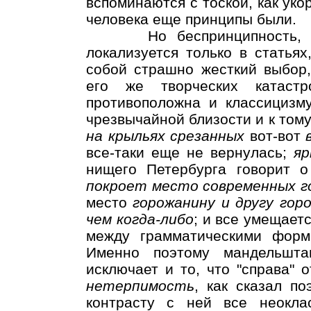
вспоминаются с тоской, как уко
человека еще принципы были.
Но беспринципность, с к
локализуется только в статьях
собой страшно жесткий выбор
его же творческих катаст
противоположна и классицизму
чрезвычайной близости и к тому,
на крыльях срезанных
вот-вот
все-таки еще не вернулась;
яр
нищего Петербурга говорит 
покроет место современных г
место
горожанину и другу гор
чем когда-либо
; и все умещает
между грамматическими форм
Именно поэтому мандельшта
исключает и то, что "справа" о
нетерпимость
, как сказал п
контрасту с ней все неоклас