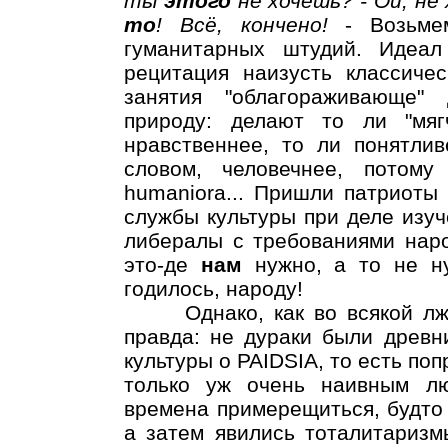
ты
этого
не хочешь? - Ой, не
то
! Всё, кончено!
- Возьме
гуманитарных штудий. Идеал 
рецитация наизусть классиче
занятия "облагораживающе"
природу: делают то ли "мяг
нравственнее, то ли понятлив
словом, человечнее, потом
humaniora... Пришли патриоты
службы культуры при деле изуч
либералы с требованиями наро
это-де
нам
нужно, а то не ну
годилось, народу!
Однако, как во всякой лжи,
правда: не дураки были древни
культуры о PAIDSIA, то есть по
только уж очень наивным л
времена примерещиться, будто 
а затем явились тоталитаризм