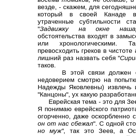
везде, - скажем, для сегодняшн
который в своей Канаде вн
утраченные субтильности ста
"
Задвижку на окне наш
обстоятельства входят в замыс
или хронологическими. Т
превосходить греков в чистоте 
лишний раз назвать себя "
Сири
таков.
В этой связи должен соз
недоверием смотрю на попытки
Надежды Яковлевны) извлечь и
"Канцоны", ух какую разработан
Еврейская тема - это для Зеев
Я понимаю еврейского патриота
огорченно, даже оскорбленно с
он от нас сбежал
". С одной ст
но муж"
, так это Зеев, а О