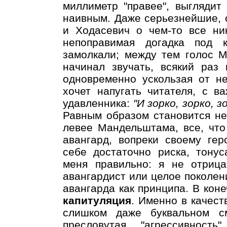
миллиметр "правее", выглядит
наивным. Даже серьезнейшие, 
и Ходасевич о чем-то все ник
непоправимая догадка под 
замолкали; между тем голос
начинал звучать, всякий раз
одновременно ускользая от н
хочет напугать читателя, с в
удавленника:
"И зорко, зорко, з
Равным образом становится неп
левее Мандельштама, все, что 
авангард, вопреки своему гер
себе достаточно риска, тонус
меня правильно: я не отрица
авангардист или целое поколен
авангарда как принципа. В коне
капитуляция
. Именно в качест
слишком даже буквальном с
пресловутая "агрессивност